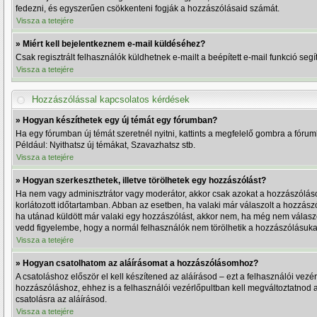
fedezni, és egyszerűen csökkenteni fogják a hozzászólásaid számát.
Vissza a tetejére
» Miért kell bejelentkeznem e-mail küldéséhez?
Csak regisztrált felhasználók küldhetnek e-mailt a beépített e-mail funkció se
Vissza a tetejére
Hozzászólással kapcsolatos kérdések
» Hogyan készíthetek egy új témát egy fórumban?
Ha egy fórumban új témát szeretnél nyitni, kattints a megfelelő gombra a fóru
Például: Nyithatsz új témákat, Szavazhatsz stb.
Vissza a tetejére
» Hogyan szerkeszthetek, illetve törölhetek egy hozzászólást?
Ha nem vagy adminisztrátor vagy moderátor, akkor csak azokat a hozzászólásoka
korlátozott időtartamban. Abban az esetben, ha valaki már válaszolt a hozzászó
ha utánad küldött már valaki egy hozzászólást, akkor nem, ha még nem válaszol
vedd figyelembe, hogy a normál felhasználók nem törölhetik a hozzászólásukat
Vissza a tetejére
» Hogyan csatolhatom az aláírásomat a hozzászólásomhoz?
A csatoláshoz először el kell készítened az aláírásod – ezt a felhasználói ve
hozzászóláshoz, ehhez is a felhasználói vezérlőpultban kell megváltoztatnod 
csatolásra az aláírásod.
Vissza a tetejére