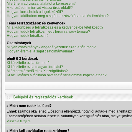
Miért nem ad vissza találatot a keresésem?
A keresésem miért ad vissza üres oldalt!?
Hogyan kereshetek a tagok között?
Hogyan találhatom meg a saját hozzászólásaimat és témáimat?
Téma feliratkozások és kedvencek
Mi a különbség a feliratkozás és a kedvencekbe tétel között?
Hogyan tudok feliratkozni egy fórumra vagy témára?
Hogyan tudok leiratkozni?
Csatolmányok
Milyen csatolmányok engedélyezettek ezen a fórumon?
Hogyan érem el a saját csatolmányaimat?
phpBB 3 kérdések
Ki készítette ezt a fórumot?
Ki készítette ezt a magyar fordítást?
Miért nem érhető el az X szolgáltatás?
Ki az illetékes a fórumon olvasható tartalommal kapcsolatban?
Belépési és regisztrációs kérdések
» Miért nem tudok belépni?
Ennek számos oka lehet. Először is ellenőrizd, hogy jól adtad-e meg a felhaszn
üzemeltetőjének oldalán lépett fel valamilyen konfigurációs hiba, melyet javíta
Vissza a tetejére
» Miért kell egyáltalán regisztrálnom?