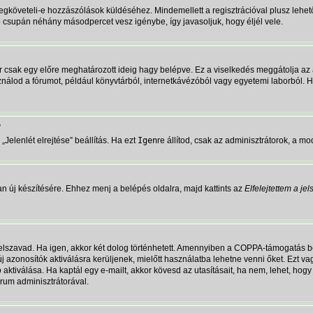
megköveteli-e hozzászólások küldéséhez. Mindemellett a regisztrációval plusz lehet
ió csupán néhány másodpercet vesz igénybe, így javasoljuk, hogy éljél vele.
r csak egy előre meghatározott ideig hagy belépve. Ez a viselkedés meggátolja az 
asználod a fórumot, például könyvtárból, internetkávézóból vagy egyetemi laborból.
?
Jelenlét elrejtése” beállítás. Ha ezt
Igen
re állítod, csak az adminisztrátorok, a mo
n új készítésére. Ehhez menj a belépés oldalra, majd kattints az
Elfelejtettem a je
jelszavad. Ha igen, akkor két dolog történhetett. Amennyiben a COPPA-támogatás b
új azonosítók aktiválásra kerüljenek, mielőtt használatba lehetne venni őket. Ezt 
ó aktiválása. Ha kaptál egy e-mailt, akkor kövesd az utasításait, ha nem, lehet, ho
rum adminisztrátorával.