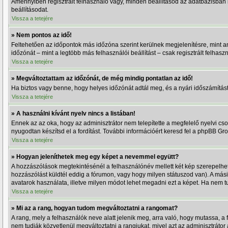
Amennyiben regisztrált felhasználó vagy, minden beállításod az adatbázisban k
beállításodat.
Vissza a tetejére
» Nem pontos az idő!
Feltehetően az időpontok más időzóna szerint kerülnek megjelenítésre, mint a
időzónát – mint a legtöbb más felhasználói beállítást – csak regisztrált felhas
Vissza a tetejére
» Megváltoztattam az időzónát, de még mindig pontatlan az idő!
Ha biztos vagy benne, hogy helyes időzónát adtál meg, és a nyári időszámítást is
Vissza a tetejére
» A használni kívánt nyelv nincs a listában!
Ennek az az oka, hogy az adminisztrátor nem telepítette a megfelelő nyelvi cs
nyugodtan készítsd el a fordítást. További információért keresd fel a phpBB Grou
Vissza a tetejére
» Hogyan jeleníthetek meg egy képet a nevemmel együtt?
A hozzászólások megtekintésénél a felhasználónév mellett két kép szerepelhe
hozzászólást küldtél eddig a fórumon, vagy hogy milyen státuszod van). A más
avatarok használata, illetve milyen módot lehet megadni ezt a képet. Ha nem tud
Vissza a tetejére
» Mi az a rang, hogyan tudom megváltoztatni a rangomat?
A rang, mely a felhasználók neve alatt jelenik meg, arra való, hogy mutassa, 
nem tudják közvetlenül megváltoztatni a rangjukat, mivel azt az adminisztrátor