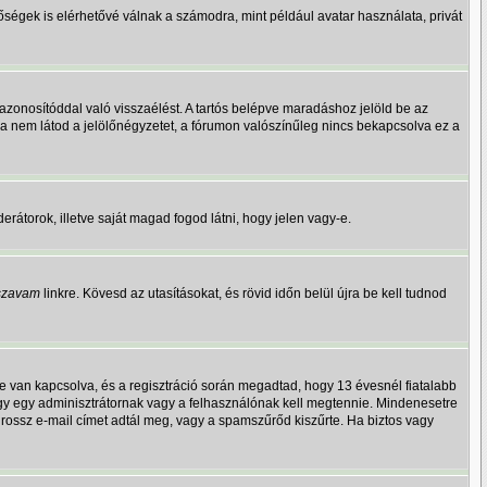
őségek is elérhetővé válnak a számodra, mint például avatar használata, privát
azonosítóddal való visszaélést. A tartós belépve maradáshoz jelöld be az
 Ha nem látod a jelölőnégyzetet, a fórumon valószínűleg nincs bekapcsolva ez a
derátorok, illetve saját magad fogod látni, hogy jelen vagy-e.
lszavam
linkre. Kövesd az utasításokat, és rövid időn belül újra be kell tudnod
e van kapcsolva, és a regisztráció során megadtad, hogy 13 évesnél fiatalabb
vagy egy adminisztrátornak vagy a felhasználónak kell megtennie. Mindenesetre
gy rossz e-mail címet adtál meg, vagy a spamszűrőd kiszűrte. Ha biztos vagy