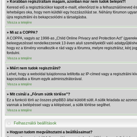
» Korábban regisztráltam magam, azonban már nem tudok belépni?!
Keresd elő a regisztrációkor kapott e-mailt, ellenőrizd le a felhasználóneved é
lehetséges oka, hogy nem küldtél egy hozzászólást se. Néhány fórumon ugyanis
újra regisztrálni és bekapcsolódni a társalgásba.
Vissza a tetejére
» Mi az a COPPA?
A COPPA, vagyis az 1998-as „Child Online Privacy and Protection Act” (gyereke
beleegyezéssel rendelkezzenek 13 éven aluli személyektől való adatgyűjtésh
hogy ez a törvény vonatkozik-e rád vagy a fórumra, melyre regisztrálsz, kérj j
fordulni.
Vissza a tetejére
» Miért nem tudok regisztrálni?
Lehet, hogy a weboldal tulajdonosa letiltotta az IP-címed vagy a regisztrálni kív
kapcsolatba a fórum egyik adminisztrátorával.
Vissza a tetejére
» Mit csinál a „Fórum sütik törlése”?
Ez a funkció törli az összes phpBB3 által küldött sütit. A sütik feladata az az
vannak a belépéssel vagy a kilépéssel, a sütik törlése segíthet.
Vissza a tetejére
Felhasználói beállítások
» Hogyan tudom megváltoztatni a beállításaimat?