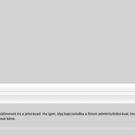
álóneved és a jelszavad. Ha igen, lépj kapcsolatba a fórum adminisztrátorával, hog
niuk kéne.