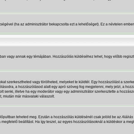
gítségével (ha az adminisztrátor bekapcsolta ezt a lehetőséget). Ez a névtelen emb
mban vagy annak egy témájában. Hozzászólás küldéséhez lehet, hogy előbb regisztrá
t szerkesztheted vagy törölheted, melyeket te küldtél. Egy hozzászólást a szerkes
lásodra, a hozzászólásod alatt egy apró szöveg fog megjelenni, mely jelzi, a hozzá
t senki, illetve ha egy moderátor vagy egy adminisztrátor szerkesztette a hozzász
, miután már másvalaki válaszolt.
zérlőpultban teheted meg. Ezután a hozzászólás küldésénél csak jelöld be az
Aláírá
a megfelelő beállítást. Ha így teszel, az egyes hozzászólásoknál a küldéskor a m