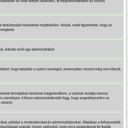
(általában az oldal tetején található). Itt megváltoztathatod az összes
a tartózkodási helyednek megfelelően. Kérjük, vedd figyelembe, hogy az
y megtedd.
, értesíts erről egy adminisztrátort.
trátort, hogy telepítse a nyelvi csomagot, amennyiben viszont még nem létezik,
s elemek formájában kerülnek megjelenítésre, a számuk mutatja mennyi
és személyes. A fórum adminisztrátorától függ, hogy engedélyezett-e az
 okokról.
ókat, például a moderátorokat és adminisztrátorokat. Általában a felhasználók
zzászólásaid számát, hiszen valószínű, hogy ezt a moderátorok fel fogják