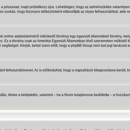
s a jelszavad, majd próbálkozz újra. Lehetséges, hogy az adminisztrátor valamilyen 
 szokás, hogy bizonyos időközönként eltávolítják az olyan felhasználókat, akik n
k online adatvédelméről intézkedő törvény) egy egyesült államokbeli törvény, mely
ez. Ez a törvény csak az Amerikai Egyesült Államokban lévő szervereken működő
ogi segítséget. Kérjük, tartsd szem előtt, hogy a phpBB Group nem tud jogi tanácsot
ánt felhasználónevet. Az is előfordulhat, hogy a regisztráció kikapcsolásra került, h
onosítás, illetve a beléptetés, valamint – ha a fórum tulajdonosa beállította – a ho