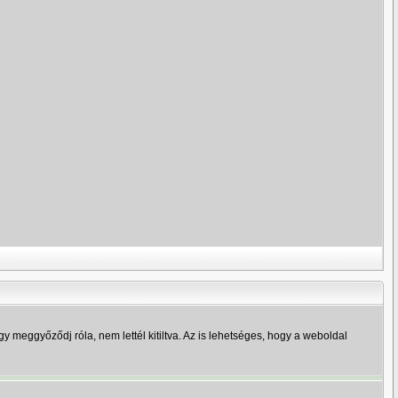
y meggyőződj róla, nem lettél kitiltva. Az is lehetséges, hogy a weboldal