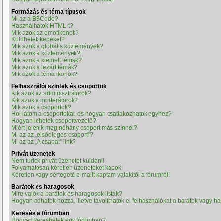
Formázás és téma típusok
Mi az a BBCode?
Használhatok HTML-t?
Mik azok az emotikonok?
Küldhetek képeket?
Mik azok a globális közlemények?
Mik azok a közlemények?
Mik azok a kiemelt témák?
Mik azok a lezárt témák?
Mik azok a téma ikonok?
Felhasználói szintek és csoportok
Kik azok az adminisztrátorok?
Kik azok a moderátorok?
Mik azok a csoportok?
Hol látom a csoportokat, és hogyan csatlakozhatok egyhez?
Hogyan lehetek csoportvezető?
Miért jelenik meg néhány csoport más színnel?
Mi az az „elsődleges csoport”?
Mi az az „A csapat” link?
Privát üzenetek
Nem tudok privát üzenetet küldeni!
Folyamatosan kéretlen üzeneteket kapok!
Kéretlen vagy sértegető e-mailt kaptam valakitől a fórumról!
Barátok és haragosok
Mire valók a barátok és haragosok listák?
Hogyan adhatok hozzá, illetve távolíthatok el felhasználókat a barátok vagy ha
Keresés a fórumban
Hogyan kereshetek egy fórumban?