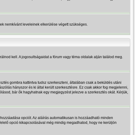
erek nemkívánt leveleinek elkerülése végett szükséges.
lnod kell. A jogosultságaidat a fórum vagy téma oldalak alján találod meg.
ztés gombra kattintva tudsz szerkeszteni, általában csak a beküldés utáni
szólás hányszor és ki által került szerkesztésre. Ez csak akkor fog megjelenni,
ólásod, bár ők hagyhatnak egy megjegyzést jelezve a szerkesztés okát. Kérjük,
s hozzáadása
opciót. Az aláírás automatikusan is hozzáadható minden
egfelelő opció kikapcsolásával még mindig megadhatod, hogy ne kerüljön