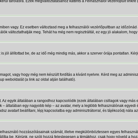
erül tárolásra. Ezek megváltoztatásához kattints a
Felhasználói vezérlőpult
linkre 
miben vagy. Ez esetben változtasd meg a felhasználói vezérlőpultban az időzónád 
ználók változtathatják meg. Tehát ha még nem regisztráltál, ez egy jó alakalom, hog
 jól állítottad be, de az idő még mindig más, akkor a szerver órája pontatlan. Kérjük
omagot, vagy hogy még nem készült fordítás a kívánt nyelvre. Kérd meg az adminisz
p weboldalát (a link az oldal alján található).
t. Az egyik általában a rangodhoz kapcsolódik (ezek általában csillagok vagy má
ik – általában egy nagyobb kép – az avatar, mely a legtöbb felhasználónak egyedi 
sz avatart beállítani, lépj kapcsolatba egy adminisztrátorral, és tájékozódj nála az
a felhasználó hozzászólásainak számát, illetve megkülönböztessen egyes felhasznál
 állítja be. Kérünk, ne szólj hozzá feleslegesen a témákhoz, csak hogy növeld a ho