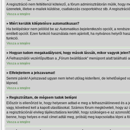
A regisztráció nem feltétlenül kötelező, a fórum adminisztrátorán múlik, hogy 
üzenetek, illetve e-mailek küldése, csatlakozás csoportokhoz stb. A regisztrác
Vissza a tetejére
» Miért kerülök kiléptetésre automatikusan?
Ha belépéskor nem jelölöd be az
Automatikus bejelentkezés
opciót, a rendsze
említett opciót. Ezen funkció használata nem ajánlott, ha nyilvános helyről h
funkció.
Vissza a tetejére
» Hogyan tudom megakadályozni, hogy mások lássák, mikor vagyok jelen
A Felhasználói vezérlőpultban a „Fórum beállítások” menüpont alatt található a „
Vissza a tetejére
» Elfelejtettem a jelszavamat!
Semmi pánik! A jelszavad ugyan nem lehet utólag kideríteni, de lehetőséged va
lépned.
Vissza a tetejére
» Regisztráltam, de mégsem tudok belépni
Először is ellenőrizd le, hogy helyesen adtad-e meg a felhasználóneved és a 
vagy, követned kell a kapott utasításokat. Számos fórum megköveteli, hogy az 
a regisztrációnál elvileg tájékoztatásra kerültél, hogy szükséges-e az azonosít
benne, hogy helyes e-mail címet adtál meg, próbálj meg kapcsolatba lépni a fó
Vissza a tetejére