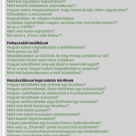
Miért kell egyáltalán regisztrálnom?
Miért kerülök kiléptetésre automatikusan?
Hogyan tudom megakadályozni, hogy mások lássák, mikor vagyok jelen?
Elfelejtettem a jelszavamat!
Regisztráltam, de mégsem tudok belépni
Korábban regisztráltam magam, azonban már nem tudok belépni?!
Mi az a COPPA?
Miért nem tudok regisztrálni?
Mit csinál a „Fórum sütik törlése”?
Felhasználói beállítások
Hogyan tudom megváltoztatni a beállításaimat?
Nem pontos az idő!
Megváltoztattam az időzónát, de még mindig pontatlan az idő!
A használni kívánt nyelv nincs a listában!
Hogyan jeleníthetek meg egy képet a nevemmel együtt?
Mi az a rang, hogyan tudom megváltoztatni a rangomat?
Miért kell bejelentkeznem e-mail küldéséhez?
Hozzászólással kapcsolatos kérdések
Hogyan készíthetek egy új témát egy fórumban?
Hogyan szerkeszthetek, illetve törölhetek egy hozzászólást?
Hogyan csatolhatom az aláírásomat a hozzászólásomhoz?
Hogyan készíthetek szavazást?
Hogyan szerkeszthetek vagy törölhetek egy szavazást?
Miért nem férek hozzá egy fórumhoz?
Miért nem tudok szavazni?
Miért nem tudok hozzáadni csatolmányokat?
Miért kaptam figyelmeztetést?
Hogyan jelenthetek egy hozzászólást a moderátoroknak?
Mire való az „Elmentés” gomb hozzászólás küldésénél?
Miért kell a hozzászólásomat jóváhagynia egy moderátornak?
Hogyan ugraszthatok előre egy témát?