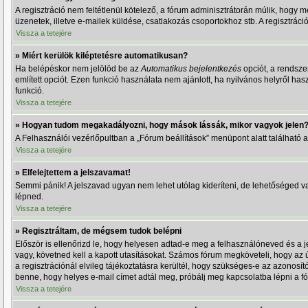
A regisztráció nem feltétlenül kötelező, a fórum adminisztrátorán múlik, hogy 
üzenetek, illetve e-mailek küldése, csatlakozás csoportokhoz stb. A regisztrác
Vissza a tetejére
» Miért kerülök kiléptetésre automatikusan?
Ha belépéskor nem jelölöd be az
Automatikus bejelentkezés
opciót, a rendsze
említett opciót. Ezen funkció használata nem ajánlott, ha nyilvános helyről h
funkció.
Vissza a tetejére
» Hogyan tudom megakadályozni, hogy mások lássák, mikor vagyok jelen
A Felhasználói vezérlőpultban a „Fórum beállítások” menüpont alatt található a „
Vissza a tetejére
» Elfelejtettem a jelszavamat!
Semmi pánik! A jelszavad ugyan nem lehet utólag kideríteni, de lehetőséged va
lépned.
Vissza a tetejére
» Regisztráltam, de mégsem tudok belépni
Először is ellenőrizd le, hogy helyesen adtad-e meg a felhasználóneved és a 
vagy, követned kell a kapott utasításokat. Számos fórum megköveteli, hogy az 
a regisztrációnál elvileg tájékoztatásra kerültél, hogy szükséges-e az azonosít
benne, hogy helyes e-mail címet adtál meg, próbálj meg kapcsolatba lépni a fó
Vissza a tetejére