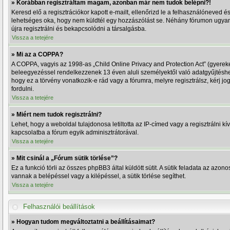
» Korábban regisztráltam magam, azonban már nem tudok belépni?!
Keresd elő a regisztrációkor kapott e-mailt, ellenőrizd le a felhasználóneved é
lehetséges oka, hogy nem küldtél egy hozzászólást se. Néhány fórumon ugyanis
újra regisztrálni és bekapcsolódni a társalgásba.
Vissza a tetejére
» Mi az a COPPA?
A COPPA, vagyis az 1998-as „Child Online Privacy and Protection Act” (gyereke
beleegyezéssel rendelkezzenek 13 éven aluli személyektől való adatgyűjtésh
hogy ez a törvény vonatkozik-e rád vagy a fórumra, melyre regisztrálsz, kérj j
fordulni.
Vissza a tetejére
» Miért nem tudok regisztrálni?
Lehet, hogy a weboldal tulajdonosa letiltotta az IP-címed vagy a regisztrálni kív
kapcsolatba a fórum egyik adminisztrátorával.
Vissza a tetejére
» Mit csinál a „Fórum sütik törlése”?
Ez a funkció törli az összes phpBB3 által küldött sütit. A sütik feladata az az
vannak a belépéssel vagy a kilépéssel, a sütik törlése segíthet.
Vissza a tetejére
Felhasználói beállítások
» Hogyan tudom megváltoztatni a beállításaimat?