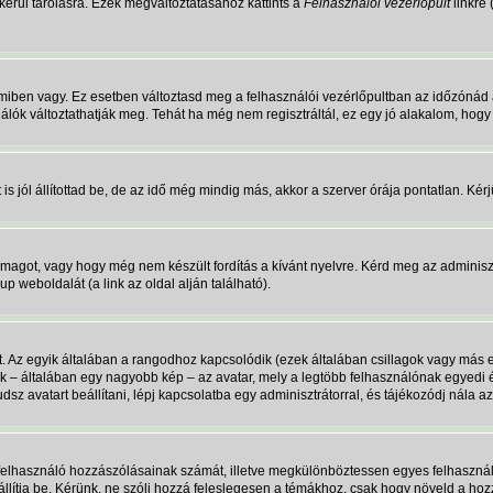
erül tárolásra. Ezek megváltoztatásához kattints a
Felhasználói vezérlőpult
linkre 
miben vagy. Ez esetben változtasd meg a felhasználói vezérlőpultban az időzónád 
ználók változtathatják meg. Tehát ha még nem regisztráltál, ez egy jó alakalom, hog
 jól állítottad be, de az idő még mindig más, akkor a szerver órája pontatlan. Kérjük
omagot, vagy hogy még nem készült fordítás a kívánt nyelvre. Kérd meg az adminisz
p weboldalát (a link az oldal alján található).
t. Az egyik általában a rangodhoz kapcsolódik (ezek általában csillagok vagy má
ik – általában egy nagyobb kép – az avatar, mely a legtöbb felhasználónak egyedi 
sz avatart beállítani, lépj kapcsolatba egy adminisztrátorral, és tájékozódj nála az
a felhasználó hozzászólásainak számát, illetve megkülönböztessen egyes felhasznál
 állítja be. Kérünk, ne szólj hozzá feleslegesen a témákhoz, csak hogy növeld a ho