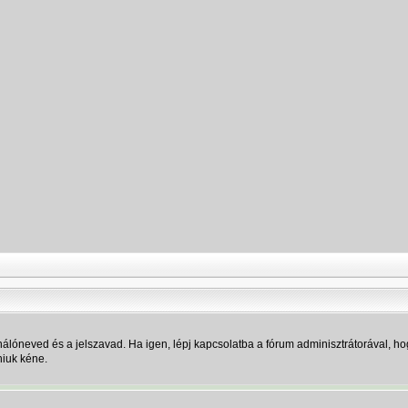
álóneved és a jelszavad. Ha igen, lépj kapcsolatba a fórum adminisztrátorával, hog
niuk kéne.