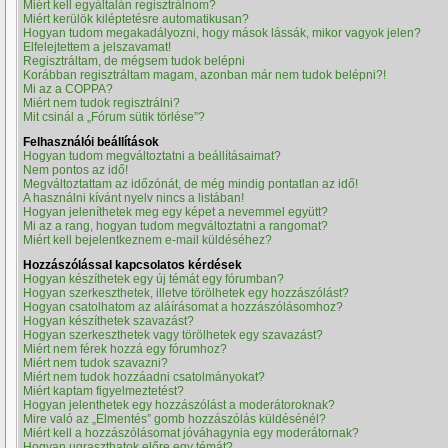
Miért kell egyáltalán regisztrálnom?
Miért kerülök kiléptetésre automatikusan?
Hogyan tudom megakadályozni, hogy mások lássák, mikor vagyok jelen?
Elfelejtettem a jelszavamat!
Regisztráltam, de mégsem tudok belépni
Korábban regisztráltam magam, azonban már nem tudok belépni?!
Mi az a COPPA?
Miért nem tudok regisztrálni?
Mit csinál a „Fórum sütik törlése”?
Felhasználói beállítások
Hogyan tudom megváltoztatni a beállításaimat?
Nem pontos az idő!
Megváltoztattam az időzónát, de még mindig pontatlan az idő!
A használni kívánt nyelv nincs a listában!
Hogyan jeleníthetek meg egy képet a nevemmel együtt?
Mi az a rang, hogyan tudom megváltoztatni a rangomat?
Miért kell bejelentkeznem e-mail küldéséhez?
Hozzászólással kapcsolatos kérdések
Hogyan készíthetek egy új témát egy fórumban?
Hogyan szerkeszthetek, illetve törölhetek egy hozzászólást?
Hogyan csatolhatom az aláírásomat a hozzászólásomhoz?
Hogyan készíthetek szavazást?
Hogyan szerkeszthetek vagy törölhetek egy szavazást?
Miért nem férek hozzá egy fórumhoz?
Miért nem tudok szavazni?
Miért nem tudok hozzáadni csatolmányokat?
Miért kaptam figyelmeztetést?
Hogyan jelenthetek egy hozzászólást a moderátoroknak?
Mire való az „Elmentés” gomb hozzászólás küldésénél?
Miért kell a hozzászólásomat jóváhagynia egy moderátornak?
Hogyan ugraszthatok előre egy témát?