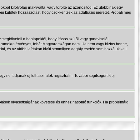
okból kifolyólag inaktiválta, vagy törölte az azonosítód. Ez utóbbinak egy
em küldtek hozzászólást, hogy csökkentsék az adatbázis méretét. Próbálj meg
 megköveteli a honlapoktól, hogy írásos szülői vagy gondviselői
 fórumokra érvényes, tehát Magyarországon nem. Ha nem vagy biztos benne,
 adni, és az alább leírtakon kívül semmilyen aggály esetén sem hozzájuk kell
ogy ne tudjanak új felhasználók regisztrálni. További segítségért lépj
zzászólások olvasottságának követése és ehhez hasonló funkciók. Ha problémáid