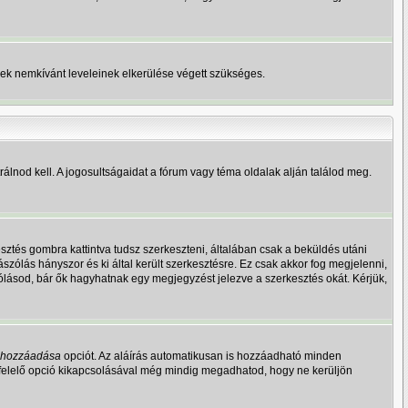
erek nemkívánt leveleinek elkerülése végett szükséges.
lnod kell. A jogosultságaidat a fórum vagy téma oldalak alján találod meg.
ztés gombra kattintva tudsz szerkeszteni, általában csak a beküldés utáni
szólás hányszor és ki által került szerkesztésre. Ez csak akkor fog megjelenni,
ólásod, bár ők hagyhatnak egy megjegyzést jelezve a szerkesztés okát. Kérjük,
s hozzáadása
opciót. Az aláírás automatikusan is hozzáadható minden
egfelelő opció kikapcsolásával még mindig megadhatod, hogy ne kerüljön