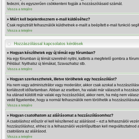
fedezni, és egyszerűen csökkenteni fogják a hozzászólásaid számát.
Vissza a tetejére
» Miért kell bejelentkeznem e-mail küldéséhez?
Csak regisztrált felhasználók küldhetnek e-mailt a beépített e-mail funkció se
Vissza a tetejére
Hozzászólással kapcsolatos kérdések
» Hogyan készíthetek egy új témát egy fórumban?
Ha egy fórumban új témát szeretnél nyitni, kattints a megfelelő gombra a fóru
Például: Nyithatsz új témákat, Szavazhatsz stb.
Vissza a tetejére
» Hogyan szerkeszthetek, illetve törölhetek egy hozzászólást?
Ha nem vagy adminisztrátor vagy moderátor, akkor csak azokat a hozzászólásoka
korlátozott időtartamban. Abban az esetben, ha valaki már válaszolt a hozzászó
ha utánad küldött már valaki egy hozzászólást, akkor nem, ha még nem válaszol
vedd figyelembe, hogy a normál felhasználók nem törölhetik a hozzászólásukat
Vissza a tetejére
» Hogyan csatolhatom az aláírásomat a hozzászólásomhoz?
A csatoláshoz először el kell készítened az aláírásod – ezt a felhasználói ve
hozzászóláshoz, ehhez is a felhasználói vezérlőpultban kell megváltoztatnod 
csatolásra az aláírásod.
Vissza a tetejére