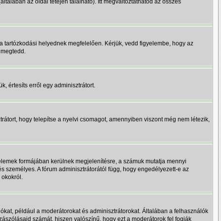
(általában az oldal tetején található). Itt megváltoztathatod az összes
a tartózkodási helyednek megfelelően. Kérjük, vedd figyelembe, hogy az
y megtedd.
, értesíts erről egy adminisztrátort.
trátort, hogy telepítse a nyelvi csomagot, amennyiben viszont még nem létezik,
s elemek formájában kerülnek megjelenítésre, a számuk mutatja mennyi
és személyes. A fórum adminisztrátorától függ, hogy engedélyezett-e az
 okokról.
ókat, például a moderátorokat és adminisztrátorokat. Általában a felhasználók
zzászólásaid számát, hiszen valószínű, hogy ezt a moderátorok fel fogják