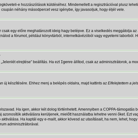
megköveteli-e hozzászólások küldéséhez. Mindemellett a regisztrációval plusz lehet
ió csupán néhány másodpercet vesz igénybe, így javasoljuk, hogy éljél vele.
r csak egy előre meghatározott ideig hagy belépve. Ez a viselkedés meggátolja az 
asználod a fórumot, például könyvtárból, internetkávézóból vagy egyetemi laborból.
?
Jelenlét elrejtése” beállítás. Ha ezt
Igen
re állítod, csak az adminisztrátorok, a mo
n új készítésére. Ehhez menj a belépés oldalra, majd kattints az
Elfelejtettem a je
jelszavad. Ha igen, akkor két dolog történhetett. Amennyiben a COPPA-támogatás b
új azonosítók aktiválásra kerüljenek, mielőtt használatba lehetne venni őket. Ezt 
ó aktiválása. Ha kaptál egy e-mailt, akkor kövesd az utasításait, ha nem, lehet, ho
rum adminisztrátorával.