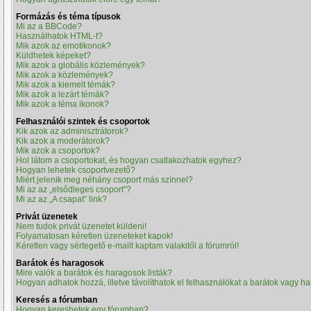
Formázás és téma típusok
Mi az a BBCode?
Használhatok HTML-t?
Mik azok az emotikonok?
Küldhetek képeket?
Mik azok a globális közlemények?
Mik azok a közlemények?
Mik azok a kiemelt témák?
Mik azok a lezárt témák?
Mik azok a téma ikonok?
Felhasználói szintek és csoportok
Kik azok az adminisztrátorok?
Kik azok a moderátorok?
Mik azok a csoportok?
Hol látom a csoportokat, és hogyan csatlakozhatok egyhez?
Hogyan lehetek csoportvezető?
Miért jelenik meg néhány csoport más színnel?
Mi az az „elsődleges csoport”?
Mi az az „A csapat” link?
Privát üzenetek
Nem tudok privát üzenetet küldeni!
Folyamatosan kéretlen üzeneteket kapok!
Kéretlen vagy sértegető e-mailt kaptam valakitől a fórumról!
Barátok és haragosok
Mire valók a barátok és haragosok listák?
Hogyan adhatok hozzá, illetve távolíthatok el felhasználókat a barátok vagy ha
Keresés a fórumban
Hogyan kereshetek egy fórumban?