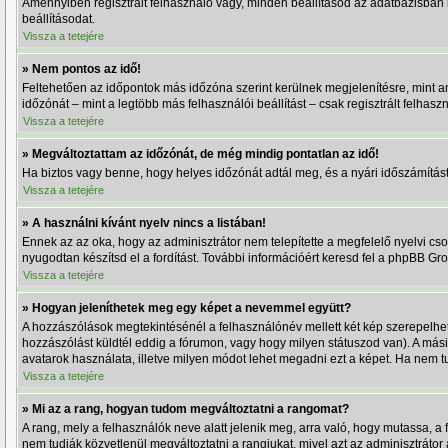
Amennyiben regisztrált felhasználó vagy, minden beállításod az adatbázisban k
beállításodat.
Vissza a tetejére
» Nem pontos az idő!
Feltehetően az időpontok más időzóna szerint kerülnek megjelenítésre, mint a
időzónát – mint a legtöbb más felhasználói beállítást – csak regisztrált felhas
Vissza a tetejére
» Megváltoztattam az időzónát, de még mindig pontatlan az idő!
Ha biztos vagy benne, hogy helyes időzónát adtál meg, és a nyári időszámítást is
Vissza a tetejére
» A használni kívánt nyelv nincs a listában!
Ennek az az oka, hogy az adminisztrátor nem telepítette a megfelelő nyelvi cs
nyugodtan készítsd el a fordítást. További információért keresd fel a phpBB Grou
Vissza a tetejére
» Hogyan jeleníthetek meg egy képet a nevemmel együtt?
A hozzászólások megtekintésénél a felhasználónév mellett két kép szerepelhe
hozzászólást küldtél eddig a fórumon, vagy hogy milyen státuszod van). A más
avatarok használata, illetve milyen módot lehet megadni ezt a képet. Ha nem tud
Vissza a tetejére
» Mi az a rang, hogyan tudom megváltoztatni a rangomat?
A rang, mely a felhasználók neve alatt jelenik meg, arra való, hogy mutassa, 
nem tudják közvetlenül megváltoztatni a rangjukat, mivel azt az adminisztrátor