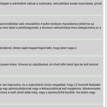
őségek is elérhetővé válnak a számodra, mint például avatar használata, privát
azonosítóddal való visszaélést. A tartós belépve maradáshoz jelöld be az
 Ha nem látod a jelölőnégyzetet, a fórumon valószínűleg nincs bekapcsolva ez a
derátorok, illetve saját magad fogod látni, hogy jelen vagy-e.
lszavam
linkre. Kövesd az utasításokat, és rövid időn belül újra be kell tudnod
e van kapcsolva, és a regisztráció során megadtad, hogy 13 évesnél fiatalabb
vagy egy adminisztrátornak vagy a felhasználónak kell megtennie. Mindenesetre
gy rossz e-mail címet adtál meg, vagy a spamszűrőd kiszűrte. Ha biztos vagy