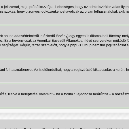
s a jelszavad, majd próbálkozz újra. Lehetséges, hogy az adminisztrátor valamilyen 
 szokás, hogy bizonyos időközönként eltávolítják az olyan felhasználókat, akik n
k online adatvédelméről intézkedő törvény) egy egyesült államokbeli törvény, mely
ez. Ez a törvény csak az Amerikai Egyesült Államokban lévő szervereken működő
ogi segítséget. Kérjük, tartsd szem előtt, hogy a phpBB Group nem tud jogi tanácsot
ánt felhasználónevet. Az is előfordulhat, hogy a regisztráció kikapcsolásra került, h
onosítás, illetve a beléptetés, valamint – ha a fórum tulajdonosa beállította – a ho