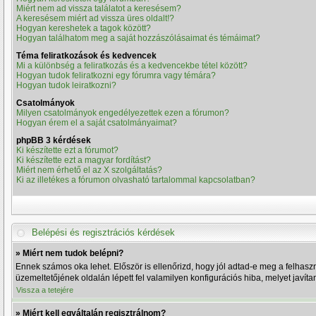
Miért nem ad vissza találatot a keresésem?
A keresésem miért ad vissza üres oldalt!?
Hogyan kereshetek a tagok között?
Hogyan találhatom meg a saját hozzászólásaimat és témáimat?
Téma feliratkozások és kedvencek
Mi a különbség a feliratkozás és a kedvencekbe tétel között?
Hogyan tudok feliratkozni egy fórumra vagy témára?
Hogyan tudok leiratkozni?
Csatolmányok
Milyen csatolmányok engedélyezettek ezen a fórumon?
Hogyan érem el a saját csatolmányaimat?
phpBB 3 kérdések
Ki készítette ezt a fórumot?
Ki készítette ezt a magyar fordítást?
Miért nem érhető el az X szolgáltatás?
Ki az illetékes a fórumon olvasható tartalommal kapcsolatban?
Belépési és regisztrációs kérdések
» Miért nem tudok belépni?
Ennek számos oka lehet. Először is ellenőrizd, hogy jól adtad-e meg a felhaszn
üzemeltetőjének oldalán lépett fel valamilyen konfigurációs hiba, melyet javíta
Vissza a tetejére
» Miért kell egyáltalán regisztrálnom?