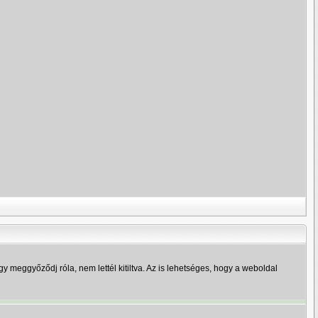
y meggyőződj róla, nem lettél kitiltva. Az is lehetséges, hogy a weboldal