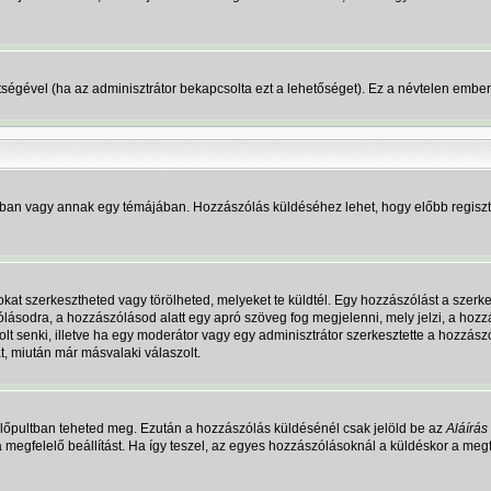
gítségével (ha az adminisztrátor bekapcsolta ezt a lehetőséget). Ez a névtelen emb
mban vagy annak egy témájában. Hozzászólás küldéséhez lehet, hogy előbb regisztrá
t szerkesztheted vagy törölheted, melyeket te küldtél. Egy hozzászólást a szerkes
lásodra, a hozzászólásod alatt egy apró szöveg fog megjelenni, mely jelzi, a hozzá
t senki, illetve ha egy moderátor vagy egy adminisztrátor szerkesztette a hozzász
, miután már másvalaki válaszolt.
zérlőpultban teheted meg. Ezután a hozzászólás küldésénél csak jelöld be az
Aláírá
a megfelelő beállítást. Ha így teszel, az egyes hozzászólásoknál a küldéskor a m