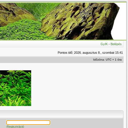
GyIK
•
Belépés
Pontos idő: 2026. augusztus 8., szombat 15:41
Időzóna: UTC + 1 óra
Regisztráció