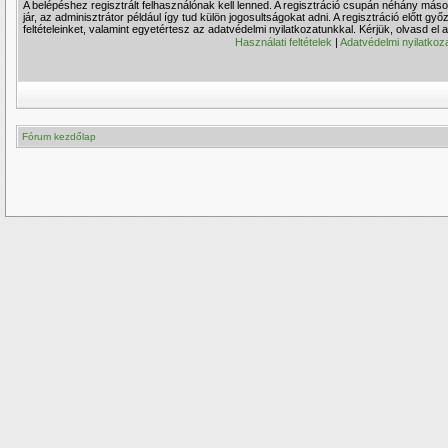
A belépéshez regisztrált felhasználónak kell lenned. A regisztráció csupán néhány má
jár, az adminisztrátor például így tud külön jogosultságokat adni. A regisztráció előtt gy
feltételeinket, valamint egyetértesz az adatvédelmi nyilatkozatunkkal. Kérjük, olvasd el 
Használati feltételek
|
Adatvédelmi nyilatkoz
Fórum kezdőlap