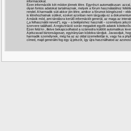
információkat.
Ezen információk két módon jönnek létre. Egyrészt automatikusan: azzal,
olyan fontos adatokat tartalmaznak, melyek a fórum használatához feltétle
rendel. A harmadik süti akkor jön létre, amikor a fórumot böngészed – eb
is létrehozhatnak sütiket, ezeket azonban nem tárgyalja ez a dokumentum, 
A másik mód, ami tárolásra kerülő információt generál, az maga az intera
(„a felhasználói neved”), egy – a belépéshez használt – személyes jelszót
szervere található. A regisztráció során megadott egyéb adatok kötelezős
Ezen felül ki-, illetve bekapcsolhatod a számodra küldött automatikus leve
A jelszavad biztonságosan, egyirányúan kódolva tároljuk. Javasoljuk, ho
harmadik személynek, még ha az az oldal üzemeltetője is, vagy ha a phpBB
címed, majd generálni fog egy új jelszót, így újra használhatod az azonosí