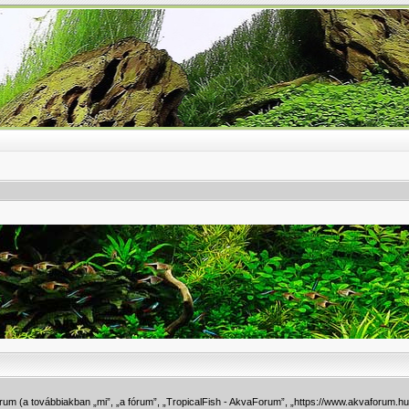
fórum (a továbbiakban „mi”, „a fórum”, „TropicalFish - AkvaForum”, „https://www.akvaforum.h