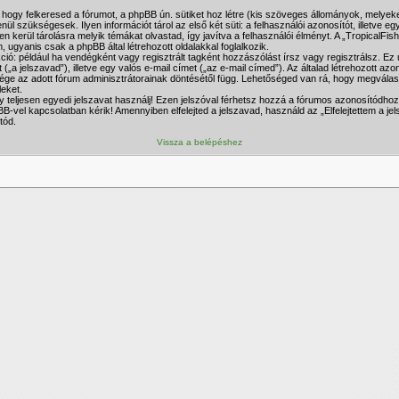
 hogy felkeresed a fórumot, a phpBB ún. sütiket hoz létre (kis szöveges állományok, melyeke
nül szükségesek. Ilyen információt tárol az első két süti: a felhasználói azonosítót, illet
ben kerül tárolásra melyik témákat olvastad, így javítva a felhasználói élményt. A „Tropical
ugyanis csak a phpBB által létrehozott oldalakkal foglalkozik.
kció: például ha vendégként vagy regisztrált tagként hozzászólást írsz vagy regisztrálsz. E
 („a jelszavad”), illetve egy valós e-mail címet („az e-mail címed”). Az általad létrehozott 
ége az adott fórum adminisztrátorainak döntésétől függ. Lehetőséged van rá, hogy megválasz
leket.
gy teljesen egyedi jelszavat használj! Ezen jelszóval férhetsz hozzá a fórumos azonosítódh
-vel kapcsolatban kérik! Amennyiben elfelejted a jelszavad, használd az „Elfelejtettem a jel
tód.
Vissza a belépéshez