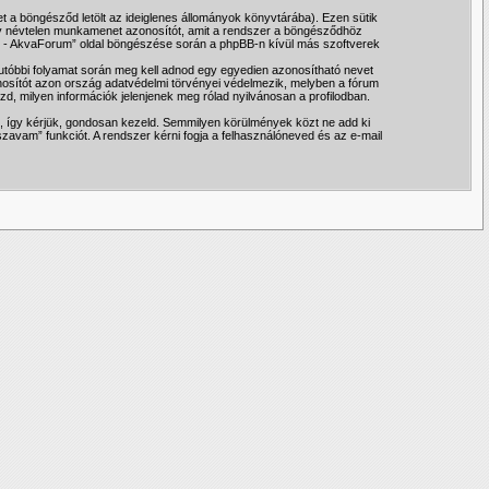
t a böngésződ letölt az ideiglenes állományok könyvtárába). Ezen sütik
ve egy névtelen munkamenet azonosítót, amit a rendszer a böngésződhöz
Fish - AkvaForum” oldal böngészése során a phpBB-n kívül más szoftverek
z utóbbi folyamat során meg kell adnod egy egyedien azonosítható nevet
azonosítót azon ország adatvédelmi törvényei védelmezik, melyben a fórum
d, milyen információk jelenjenek meg rólad nyilvánosan a profilodban.
oz, így kérjük, gondosan kezeld. Semmilyen körülmények közt ne add ki
szavam” funkciót. A rendszer kérni fogja a felhasználóneved és az e-mail