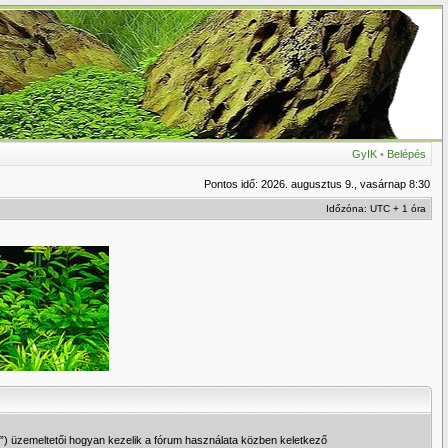
GyIK
•
Belépés
Pontos idő: 2026. augusztus 9., vasárnap 8:30
Időzóna: UTC + 1 óra
u”) üzemeltetői hogyan kezelik a fórum használata közben keletkező