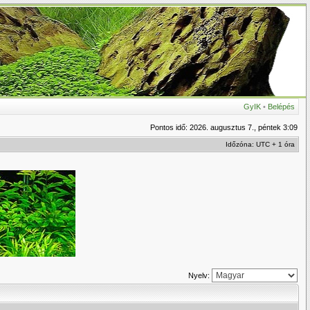
GyIK
•
Belépés
Pontos idő: 2026. augusztus 7., péntek 3:09
Időzóna: UTC + 1 óra
Nyelv: