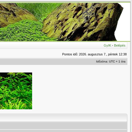
GyIK
•
Belépés
Pontos idő: 2026. augusztus 7., péntek 12:38
Időzóna: UTC + 1 óra