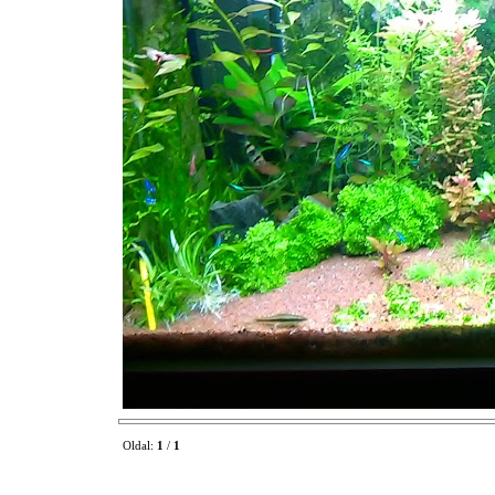
Oldal:
1
/
1