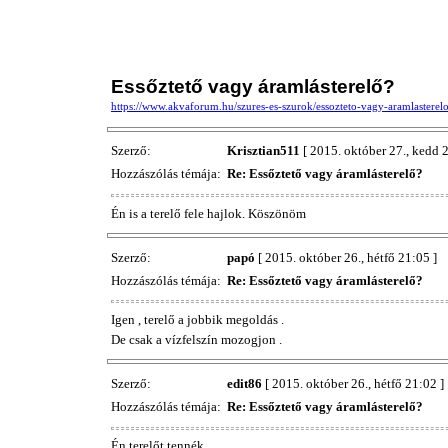
Essőztető vagy áramlásterelő?
https://www.akvaforum.hu/szures-es-szurok/essozteto-vagy-aramlasterel
Szerző:
Krisztian511
[ 2015. október 27., kedd 
Hozzászólás témája:
Re: Essőztető vagy áramlásterelő?
Én is a terelő fele hajlok. Köszönöm
Szerző:
papó
[ 2015. október 26., hétfő 21:05 ]
Hozzászólás témája:
Re: Essőztető vagy áramlásterelő?
Igen , terelő a jobbik megoldás .
De csak a vízfelszín mozogjon .
Szerző:
edit86
[ 2015. október 26., hétfő 21:02 ]
Hozzászólás témája:
Re: Essőztető vagy áramlásterelő?
Én terelőt tennék.