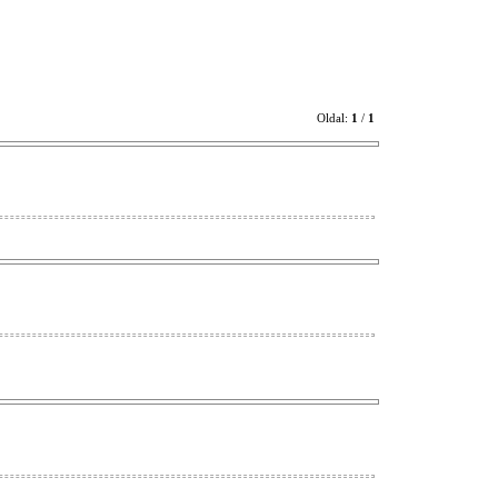
Oldal:
1
/
1