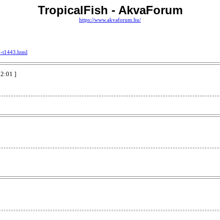
TropicalFish - AkvaForum
https://www.akvaforum.hu/
o-t1443.html
22:01 ]