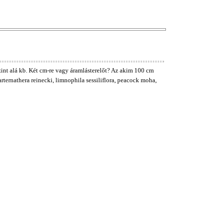
zint alá kb. Két cm-re vagy áramlásterelőt? Az akim 100 cm
ternathera reinecki, limnophila sessiliflora, peacock moha,