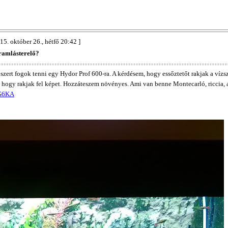
15. október 26., hétfő 20:42 ]
ramlásterelő?
zert fogok tenni egy Hydor Prof 600-ra. A kérdésem, hogy essőztetőt rakjak a vízs
hogy rakjak fel képet. Hozzáteszem növényes. Ami van benne Montecarló, riccia, ar
3G6KA