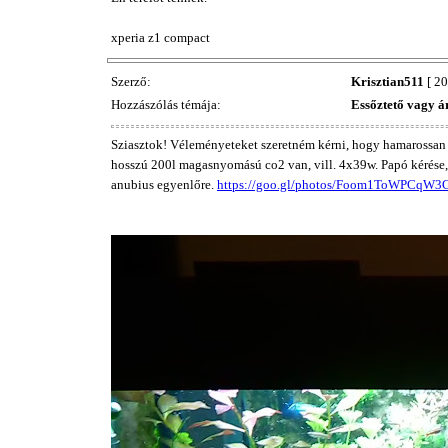
xperia z1 compact
Szerző:
Krisztian511
[ 20
Hozzászólás témája:
Essőztető vagy á
Sziasztok! Véleményeteket szeretném kérni, hogy hamarossan s
hosszú 200l magasnyomású co2 van, vill. 4x39w. Papó kérése, 
anubius egyenlőre.
https://goo.gl/photos/Foom1ToWPCqW