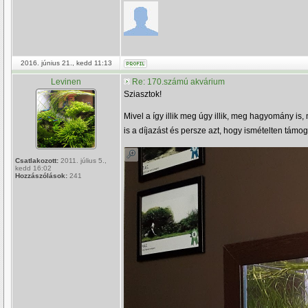
2016. június 21., kedd 11:13
Levinen
Re: 170.számú akvárium
Sziasztok!
Mivel a így illik meg úgy illik, meg hagyomány 
is a díjazást és persze azt, hogy ismételten támog
Csatlakozott:
2011. július 5.,
kedd 16:02
Hozzászólások:
241