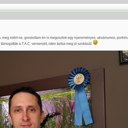
y is, meg miért ne, gondoltam én is megosztok egy nyereményes, akváriumos, portr
n támogatták a T.A.C. versenyét, isten tartsa meg jó szokását.