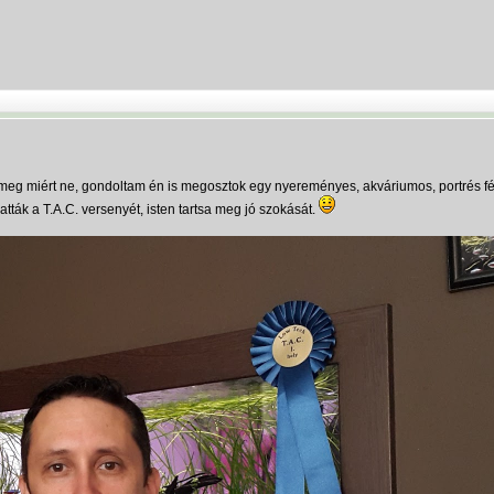
is, meg miért ne, gondoltam én is megosztok egy nyereményes, akváriumos, portrés 
atták a T.A.C. versenyét, isten tartsa meg jó szokását.