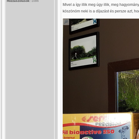
Hozzászólások:
1086
Mivel a így illik meg úgy illik, meg hagyomá
köszönöm neki is a díjazást és persze azt, ho