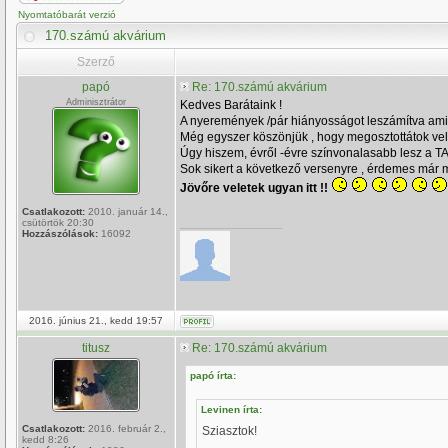
Nyomtatóbarát verzió
170.számú akvárium
Szerző
papó
Re: 170.számú akvárium
Adminisztrátor
Kedves Barátaink !
A nyeremények /pár hiányosságot leszámítva amit 
Még egyszer köszönjük , hogy megosztottátok velü
Úgy hiszem, évről -évre színvonalasabb lesz a TA
Sok sikert a következő versenyre , érdemes már mo
Jövőre veletek ugyan itt !!
Csatlakozott:
2010. január 14.,
csütörtök 20:30
_________________
Hozzászólások:
16092
2016. június 21., kedd 19:57
titusz
Re: 170.számú akvárium
papó írta:
Levinen írta:
Csatlakozott:
2016. február 2.,
Sziasztok!
kedd 8:26