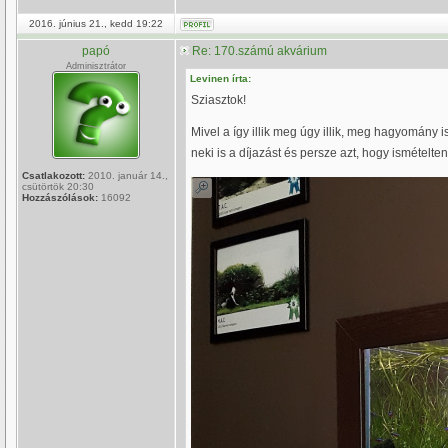
2016. június 21., kedd 19:22
papó
Re: 170.számú akvárium
Adminisztrátor
Levinen írta:
Sziasztok!
Mivel a így illik meg úgy illik, meg hagyomán
neki is a díjazást és persze azt, hogy ismételte
Csatlakozott:
2010. január 14.,
csütörtök 20:30
Hozzászólások:
16092