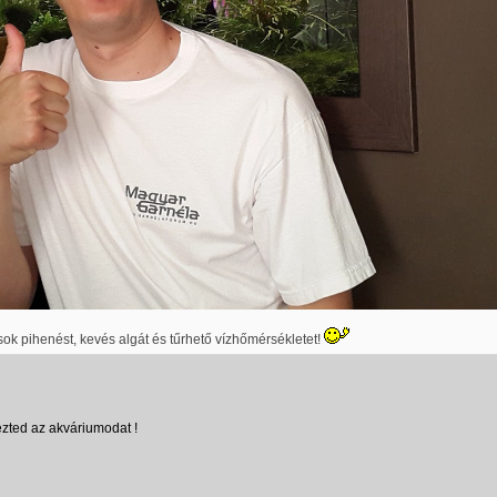
ok pihenést, kevés algát és tűrhető vízhőmérsékletet!
ezted az akváriumodat !