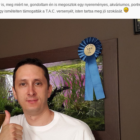
ny is, meg miért ne, gondoltam én is megosztok egy nyereményes, akváriumos, portr
gy ismételten támogatták a T.A.C. versenyét, isten tartsa meg jó szokását.