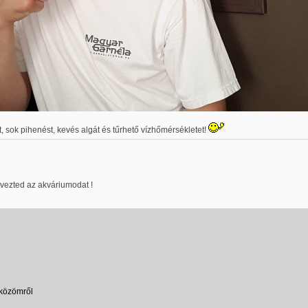
 sok pihenést, kevés algát és tűrhető vízhőmérsékletet!
evezted az akváriumodat !
közömről