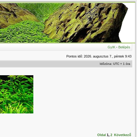
GyIK
•
Belépés
Pontos idő: 2026. augusztus 7., péntek 9:43
Időzóna: UTC + 1 óra
Oldal
1
,
2
Következő