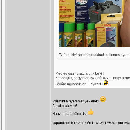
Ez úton kívánok mindenkinek kellemes nyarat,
Még egyszer gratulálunk Levi !
Köszönjük, hogy megtiszteltél azzal, hogy ben
Jövőre ugyanekkor - ugyanitt !
Mármint a nyeremények előtt!
Bocsi csak vicc!
Nagy gratula tőlem is!
Tapatalkkal küldve az én HUAWEI Y530-U00 esz