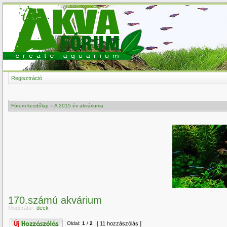
Regisztráció
Fórum kezdőlap
»
A 2015 év akváriuma
170.számú akvárium
Moderátor:
deck
Oldal:
1
/
2
[ 11 hozzászólás ]