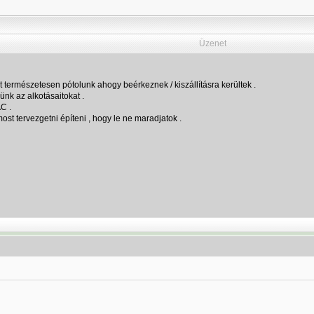
Üzenet
természetesen pótolunk ahogy beérkeznek / kiszállításra kerültek .
nk az alkotásaitokat .
C .
st tervezgetni építeni , hogy le ne maradjatok .