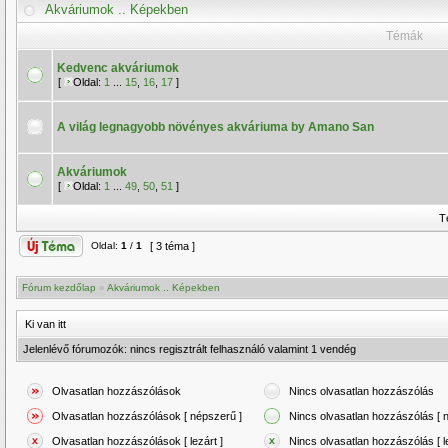
Akváriumok .. Képekben
Témák
Kedvenc akváriumok
[
Oldal:
1
...
15
,
16
,
17
]
A világ legnagyobb növényes akváriuma by Amano San
Akváriumok
[
Oldal:
1
...
49
,
50
,
51
]
T
Oldal:
1
/
1
[ 3 téma ]
Fórum kezdőlap
»
Akváriumok .. Képekben
Ki van itt
Jelenlévő fórumozók: nincs regisztrált felhasználó valamint 1 vendég
Olvasatlan hozzászólások
Nincs olvasatlan hozzászólás
Olvasatlan hozzászólások [ népszerű ]
Nincs olvasatlan hozzászólás [ 
Olvasatlan hozzászólások [ lezárt ]
Nincs olvasatlan hozzászólás [ le