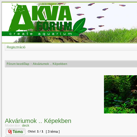
Regisztráció
Fórum kezdőlap
»
Akváriumok .. Képekben
Akváriumok .. Képekben
Moderátor:
deck
Oldal:
1
/
1
[ 3 téma ]