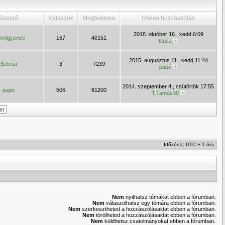
Szerző
Válaszok
Megtekintve
Utolsó hozzászólás
2018. október 16., kedd 6:09
bertgyenes
167
40151
titusz
2015. augusztus 11., kedd 11:44
Selena
3
7239
papó
2014. szeptember 4., csütörtök 17:55
papó
506
81200
T.Tamás30
Időzóna: UTC + 1 óra
Nem
nyithatsz témákat ebben a fórumban.
Nem
válaszolhatsz egy témára ebben a fórumban.
Nem
szerkesztheted a hozzászólásaidat ebben a fórumban.
Nem
törölheted a hozzászólásaidat ebben a fórumban.
Nem
küldhetsz csatolmányokat ebben a fórumban.