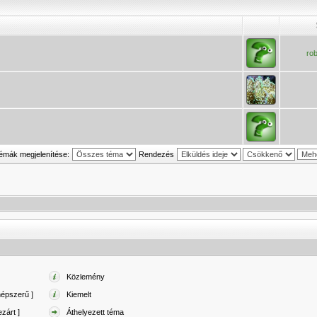
ro
émák megjelenítése:
Rendezés
Közlemény
népszerű ]
Kiemelt
zárt ]
Áthelyezett téma