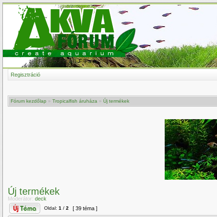
Regisztráció
Fórum kezdőlap
»
Tropicalfish áruháza
»
Új termékek
Új termékek
Moderátor:
deck
Oldal:
1
/
2
[ 39 téma ]