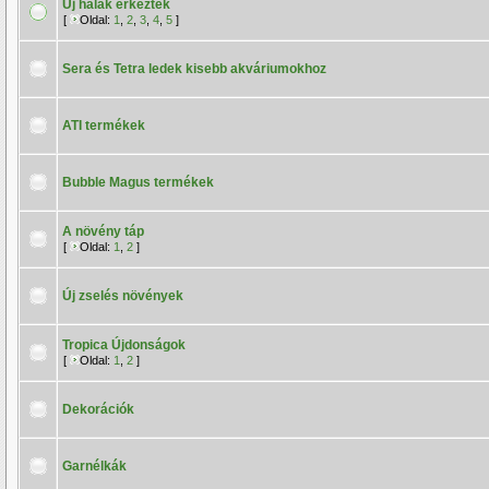
Új halak érkeztek
[
Oldal:
1
,
2
,
3
,
4
,
5
]
Sera és Tetra ledek kisebb akváriumokhoz
ATI termékek
Bubble Magus termékek
A növény táp
[
Oldal:
1
,
2
]
Új zselés növények
Tropica Újdonságok
[
Oldal:
1
,
2
]
Dekorációk
Garnélkák