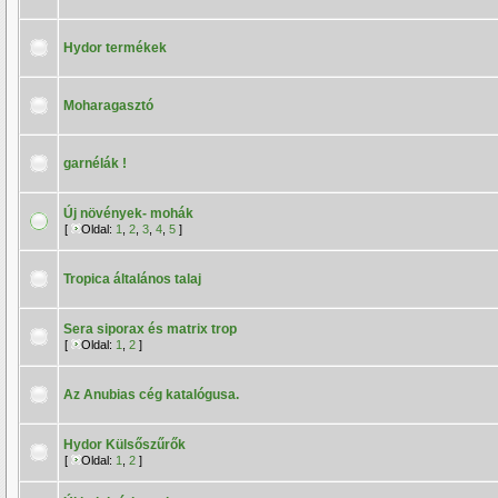
Hydor termékek
Moharagasztó
garnélák !
Új növények- mohák
[
Oldal:
1
,
2
,
3
,
4
,
5
]
Tropica általános talaj
Sera siporax és matrix trop
[
Oldal:
1
,
2
]
Az Anubias cég katalógusa.
Hydor Külsőszűrők
[
Oldal:
1
,
2
]