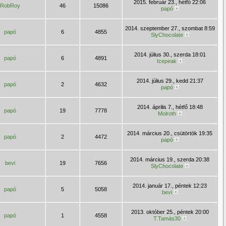
2015. február 23., hétfő 22:06
RobRoy
46
15086
papó
2014. szeptember 27., szombat 8:59
papó
6
4855
SlyChocolate
2014. július 30., szerda 18:01
papó
6
4891
Icepeak
2014. július 29., kedd 21:37
papó
2
4632
papó
2014. április 7., hétfő 18:48
papó
19
7778
Molroth
2014. március 20., csütörtök 19:35
papó
2
4472
papó
2014. március 19., szerda 20:38
bevi
19
7656
SlyChocolate
2014. január 17., péntek 12:23
papó
5
5058
bevi
2013. október 25., péntek 20:00
papó
1
4558
T.Tamás30