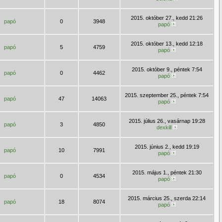
2015. október 27., kedd 21:26
papó
0
3948
papó
2015. október 13., kedd 12:18
papó
5
4759
papó
2015. október 9., péntek 7:54
papó
0
4462
papó
2015. szeptember 25., péntek 7:54
papó
47
14063
papó
2015. július 26., vasárnap 19:28
papó
3
4850
dexkill
2015. június 2., kedd 19:19
papó
10
7991
papó
2015. május 1., péntek 21:30
papó
0
4534
papó
2015. március 25., szerda 22:14
papó
18
8074
papó