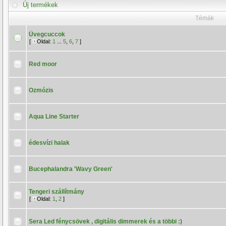
Új termékek
Témák
Üvegcuccok
[
Oldal:
1
...
5
,
6
,
7
]
Red moor
Ozmózis
Aqua Line Starter
édesvízi halak
Bucephalandra 'Wavy Green'
Tengeri szállítmány
[
Oldal:
1
,
2
]
Sera Led fénycsövek , digitális dimmerek és a többi :)